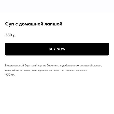
Суп с домашней лапшой
380
р.
BUY NOW
Национальный бурятский суп из баранины с добавлением домашней лапши,
который не оставит равнодушным ни одного истинного мясоеда.
400 мл.