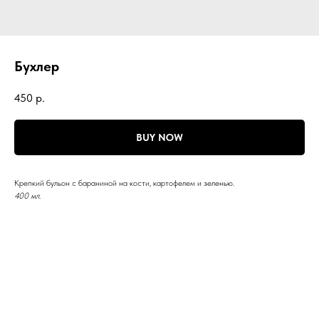
Бухлер
450
р.
BUY NOW
Крепкий бульон с бараниной на кости, картофелем и зеленью.
400 мл.