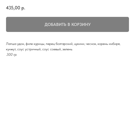
435,00
р.
ДОБАВИТЬ В КОРЗИНУ
Лапша удон, филе курицы, перец болгарский, цукини, чеснок, корень имбиря,
кунжут, соус устричный, соус соевый, зелень
300 гр.